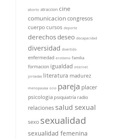
cine
atraccion
aborto
comunicacion
congresos
cuerpo
cursos
deporte
derechos
deseo
discapacidad
diversidad
divertido
enfermedad
familia
erotismo
igualdad
formacion
internet
literatura
madurez
jornadas
pareja
placer
menopausia
ocio
psicologia
psiquiatría
radio
salud sexual
relaciones
sexualidad
sexo
sexualidad femenina