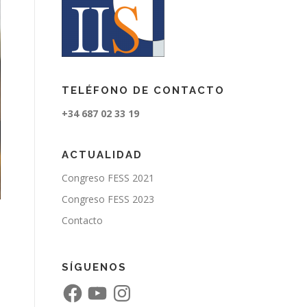
TELÉFONO DE CONTACTO
+34 687 02 33 19
ACTUALIDAD
Congreso FESS 2021
Congreso FESS 2023
Contacto
SÍGUENOS
F
Y
I
a
o
n
c
u
s