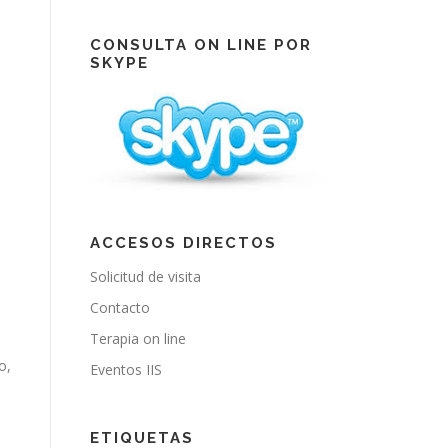
e
T
t
b
u
a
o
b
g
CONSULTA ON LINE POR
o
e
r
SKYPE
k
a
m
ACCESOS DIRECTOS
Solicitud de visita
Contacto
Terapia on line
o,
Eventos IIS
ETIQUETAS