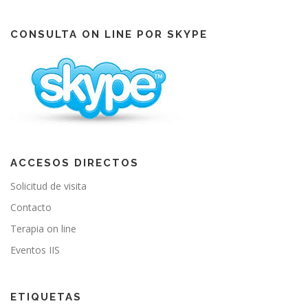
c
u
s
e
v
e
e
e
T
t
v
a
v
v
b
u
a
a
)
a
a
o
b
g
)
)
)
CONSULTA ON LINE POR SKYPE
o
e
r
k
a
m
ACCESOS DIRECTOS
Solicitud de visita
Contacto
Terapia on line
Eventos IIS
ETIQUETAS