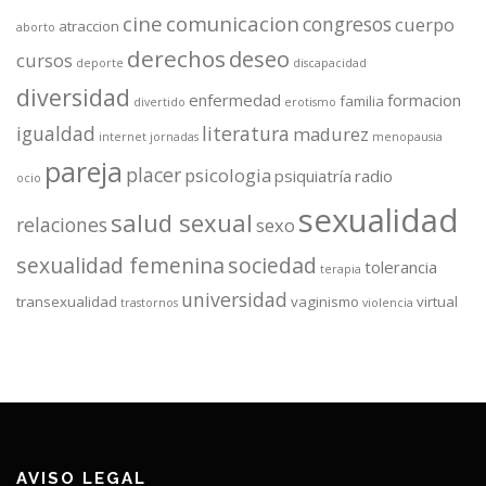
cine
comunicacion
congresos
cuerpo
atraccion
aborto
derechos
deseo
cursos
deporte
discapacidad
diversidad
enfermedad
formacion
familia
divertido
erotismo
igualdad
literatura
madurez
internet
jornadas
menopausia
pareja
placer
psicologia
psiquiatría
radio
ocio
sexualidad
salud sexual
relaciones
sexo
sexualidad femenina
sociedad
tolerancia
terapia
universidad
transexualidad
vaginismo
virtual
trastornos
violencia
AVISO LEGAL