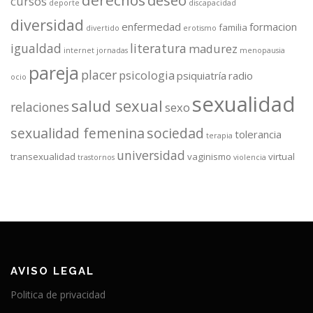
derechos
deseo
cursos
deporte
discapacidad
diversidad
enfermedad
formacion
familia
divertido
erotismo
igualdad
literatura
madurez
internet
jornadas
menopausia
pareja
placer
psicologia
psiquiatría
radio
ocio
sexualidad
salud sexual
relaciones
sexo
sexualidad femenina
sociedad
tolerancia
terapia
universidad
transexualidad
vaginismo
virtual
trastornos
violencia
AVISO LEGAL
Politica de privacidad