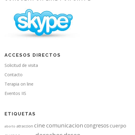
o
e
r
k
a
m
ACCESOS DIRECTOS
Solicitud de visita
Contacto
Terapia on line
Eventos IIS
ETIQUETAS
cine
comunicacion
congresos
cuerpo
atraccion
aborto