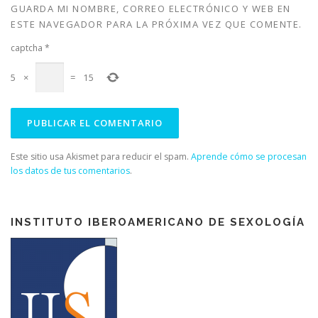
v
a
v
v
GUARDA MI NOMBRE, CORREO ELECTRÓNICO Y WEB EN
a
)
a
a
)
)
)
ESTE NAVEGADOR PARA LA PRÓXIMA VEZ QUE COMENTE.
captcha
*
5
×
=
15
Este sitio usa Akismet para reducir el spam.
Aprende cómo se procesan
los datos de tus comentarios
.
INSTITUTO IBEROAMERICANO DE SEXOLOGÍA