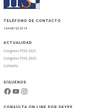
TELÉFONO DE CONTACTO
+34 687 02 33 19
ACTUALIDAD
Congreso FESS 2021
Congreso FESS 2023
Contacto
SÍGUENOS
F
Y
I
a
o
n
c
u
s
e
T
t
b
u
a
o
b
g
CONSULTA ON LINE POR SKYPE