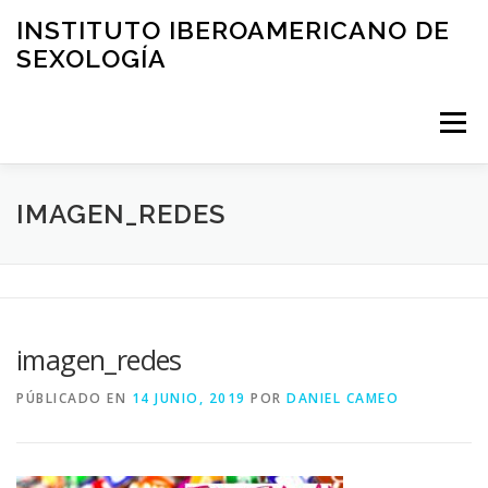
Saltar
INSTITUTO IBEROAMERICANO DE
al
SEXOLOGÍA
contenido
Menú
PRESENTACIÓN
ÁREA CLÍNICA
FORMACIÓN
IMAGEN_REDES
EDUCACIÓN
ASESORIA
BLOG
imagen_redes
SOLICITUD DE VISITA
CONTACTO
PÚBLICADO EN
14 JUNIO, 2019
POR
DANIEL CAMEO