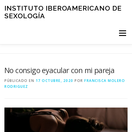
Saltar
INSTITUTO IBEROAMERICANO DE
al
SEXOLOGÍA
contenido
Menú
PRESENTACIÓN
ÁREA CLÍNICA
FORMACIÓN
No consigo eyacular con mi pareja
EDUCACIÓN
ASESORIA
BLOG
PÚBLICADO EN
17 OCTUBRE, 2020
POR
FRANCISCA MOLERO
RODRIGUEZ
SOLICITUD DE VISITA
CONTACTO