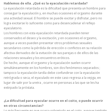
Hablemos de ella. ¿Qué es la eyaculación retardada?
La eyaculación retardada es la dificultad que presenta un hombre para
conseguir la eyaculación y, en muchas ocasiones el orgasmo durante
una actividad sexual. El hombre se puede excitar y disfrutar, pero no
logra excitarse lo suficiente como para desencadenar el reflejo
eyaculatorio.
Los hombres con esta eyaculación retardada pueden tener
conservados el deseo y la excitación, y en ocasiones el orgasmo,
aunque a veces pueden presentar otros problemas sexuales
secundarios como la pérdida de erección o conflictos en su relación
afectiva derivados de la evitación de sus parejas o de ellos de las
relaciones sexuales y los encuentros eróticos.
De hecho, aunque el orgasmo y la eyaculación suelen ocurrir
simultáneamente en los hombres, son dos fenómenos separados ;
tampoco la eyaculación tardía debe confundirse con la eyaculación
retrógrada o seca, el eyaculado en este caso regresa a la vejiga, en
lugar de salir por la uretra , ocurre en personas a las que se les ha
extirpado la próstata.
¿La dificultad para eyacular ocurre en el coito, o puede ocurrir
en otras circunstancias?
Lo más frecuente es que ocurra sobretodo en el coito, aunque también