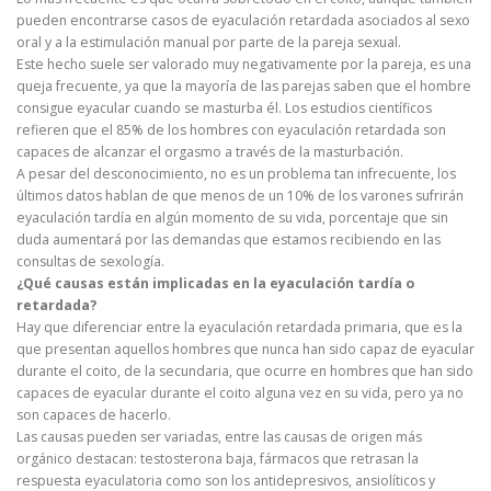
pueden encontrarse casos de eyaculación retardada asociados al sexo
oral y a la estimulación manual por parte de la pareja sexual.
Este hecho suele ser valorado muy negativamente por la pareja, es una
queja frecuente, ya que la mayoría de las parejas saben que el hombre
consigue eyacular cuando se masturba él. Los estudios científicos
refieren que el 85% de los hombres con eyaculación retardada son
capaces de alcanzar el orgasmo a través de la masturbación.
A pesar del desconocimiento, no es un problema tan infrecuente, los
últimos datos hablan de que menos de un 10% de los varones sufrirán
eyaculación tardía en algún momento de su vida, porcentaje que sin
duda aumentará por las demandas que estamos recibiendo en las
consultas de sexología.
¿Qué causas están implicadas en la eyaculación tardía o
retardada?
Hay que diferenciar entre la eyaculación retardada primaria, que es la
que presentan aquellos hombres que nunca han sido capaz de eyacular
durante el coito, de la secundaria, que ocurre en hombres que han sido
capaces de eyacular durante el coito alguna vez en su vida, pero ya no
son capaces de hacerlo.
Las causas pueden ser variadas, entre las causas de origen más
orgánico destacan: testosterona baja, fármacos que retrasan la
respuesta eyaculatoria como son los antidepresivos, ansiolíticos y