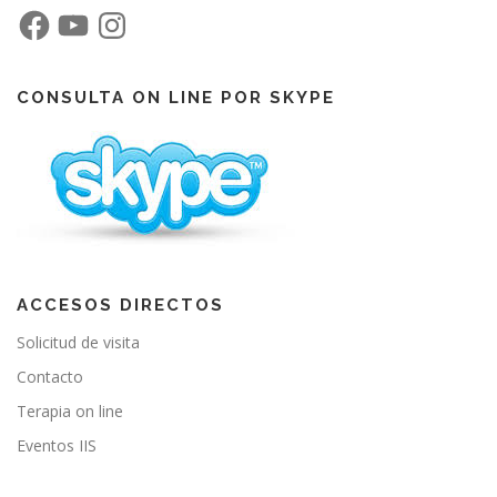
F
Y
I
a
o
n
c
u
s
e
T
t
b
u
a
o
b
g
CONSULTA ON LINE POR SKYPE
o
e
r
k
a
m
ACCESOS DIRECTOS
Solicitud de visita
Contacto
Terapia on line
Eventos IIS