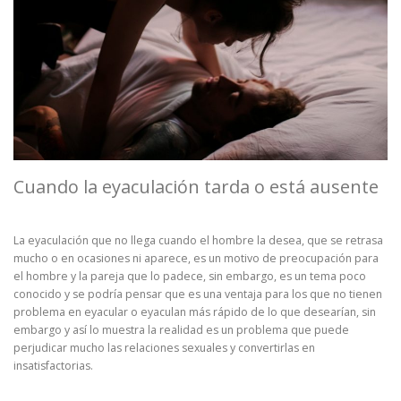
Cuando la eyaculación tarda o está ausente
La eyaculación que no llega cuando el hombre la desea, que se retrasa
mucho o en ocasiones ni aparece, es un motivo de preocupación para
el hombre y la pareja que lo padece, sin embargo, es un tema poco
conocido y se podría pensar que es una ventaja para los que no tienen
problema en eyacular o eyaculan más rápido de lo que desearían, sin
embargo y así lo muestra la realidad es un problema que puede
perjudicar mucho las relaciones sexuales y convertirlas en
insatisfactorias.