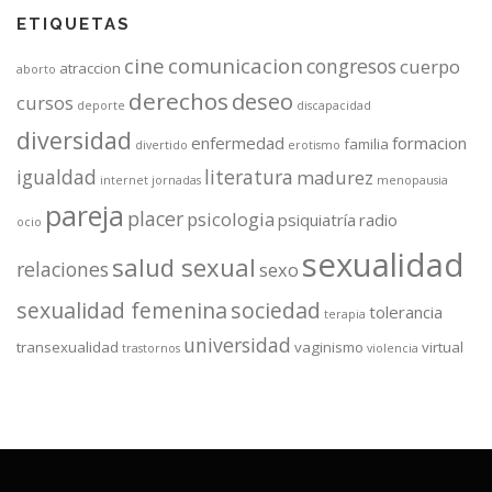
ETIQUETAS
cine
comunicacion
congresos
cuerpo
atraccion
aborto
derechos
deseo
cursos
deporte
discapacidad
diversidad
enfermedad
formacion
familia
divertido
erotismo
igualdad
literatura
madurez
internet
jornadas
menopausia
pareja
placer
psicologia
psiquiatría
radio
ocio
sexualidad
salud sexual
relaciones
sexo
sexualidad femenina
sociedad
tolerancia
terapia
universidad
transexualidad
vaginismo
virtual
trastornos
violencia