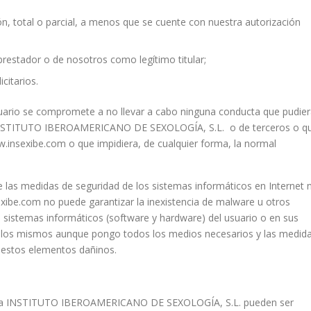
ón, total o parcial, a menos que se cuente con nuestra autorización
prestador o de nosotros como legítimo titular;
citarios.
suario se compromete a no llevar a cabo ninguna conducta que pudie
de INSTITUTO IBEROAMERICANO DE SEXOLOGÍA, S.L. o de terceros o q
ww.insexibe.com o que impidiera, de cualquier forma, la normal
e las medidas de seguridad de los sistemas informáticos en Internet 
xibe.com no puede garantizar la inexistencia de malware u otros
 sistemas informáticos (software y hardware) del usuario o en sus
n los mismos aunque pongo todos los medios necesarios y las medid
e estos elementos dañinos.
io a INSTITUTO IBEROAMERICANO DE SEXOLOGÍA, S.L. pueden ser