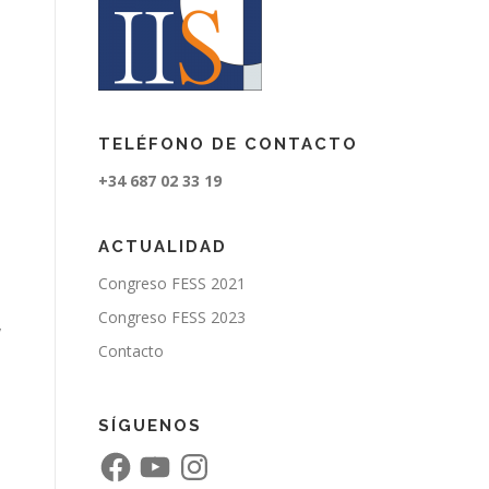
TELÉFONO DE CONTACTO
+34 687 02 33 19
ACTUALIDAD
Congreso FESS 2021
Congreso FESS 2023
y
Contacto
SÍGUENOS
F
Y
I
a
o
n
c
u
s