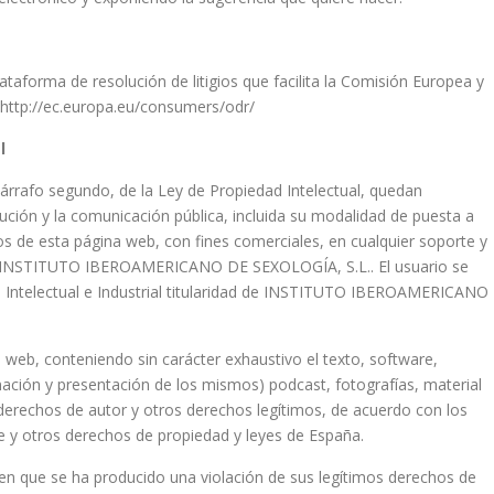
ataforma de resolución de litigios que facilita la Comisión Europea y
: http://ec.europa.eu/consumers/odr/
l
, párrafo segundo, de la Ley de Propiedad Intelectual, quedan
bución y la comunicación pública, incluida su modalidad de puesta a
dos de esta página web, con fines comerciales, en cualquier soporte y
 de INSTITUTO IBEROAMERICANO DE SEXOLOGÍA, S.L.. El usuario se
 Intelectual e Industrial titularidad de INSTITUTO IBEROAMERICANO
io web, conteniendo sin carácter exhaustivo el texto, software,
nación y presentación de los mismos) podcast, fotografías, material
 derechos de autor y otros derechos legítimos, de acuerdo con los
e y otros derechos de propiedad y leyes de España.
ren que se ha producido una violación de sus legítimos derechos de