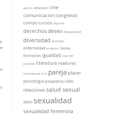
cine
atraccion
aborto
comunicacion
congresos
cuerpo
cursos
deporte
derechos
deseo
discapacidad
diversidad
ra
divertido
ue
enfermedad
familia
erotismo
igualdad
formacion
internet
literatura
madurez
jornadas
no
pareja
placer
menopausia
ocio
psicologia
psiquiatría
radio
as
salud sexual
relaciones
sexualidad
sexo
sexualidad femenina