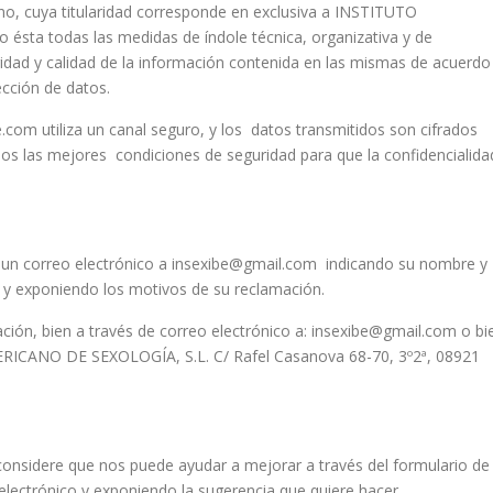
, cuya titularidad corresponde en exclusiva a INSTITUTO
ta todas las medidas de índole técnica, organizativa y de
gridad y calidad de la información contenida en las mismas de acuerdo
ección de datos.
com utiliza un canal seguro, y los datos transmitidos son cifrados
mos las mejores condiciones de seguridad para que la confidencialida
o un correo electrónico a insexibe@gmail.com indicando su nombre y
do y exponiendo los motivos de su reclamación.
ción, bien a través de correo electrónico a: insexibe@gmail.com o bi
ERICANO DE SEXOLOGÍA, S.L. C/ Rafel Casanova 68-70, 3º2ª, 08921
 considere que nos puede ayudar a mejorar a través del formulario de
electrónico y exponiendo la sugerencia que quiere hacer.