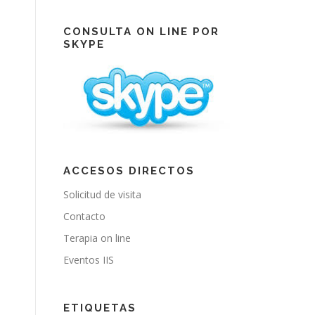
e
T
t
b
u
a
o
b
g
CONSULTA ON LINE POR
o
e
r
SKYPE
k
a
m
ACCESOS DIRECTOS
Solicitud de visita
Contacto
Terapia on line
Eventos IIS
ETIQUETAS