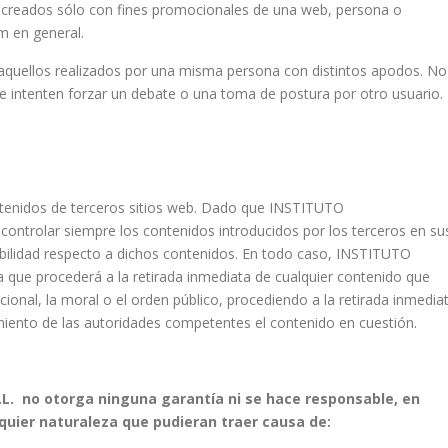
 creados sólo con fines promocionales de una web, persona o
m en general.
quellos realizados por una misma persona con distintos apodos. No
 intenten forzar un debate o una toma de postura por otro usuario.
ntenidos de terceros sitios web. Dado que INSTITUTO
rolar siempre los contenidos introducidos por los terceros en su
bilidad respecto a dichos contenidos. En todo caso, INSTITUTO
e procederá a la retirada inmediata de cualquier contenido que
acional, la moral o el orden público, procediendo a la retirada inmedia
miento de las autoridades competentes el contenido en cuestión.
. no otorga ninguna garantía ni se hace responsable, en
lquier naturaleza que pudieran traer causa de: