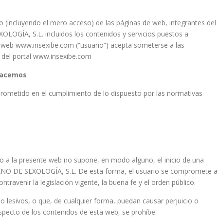
o (incluyendo el mero acceso) de las páginas de web, integrantes del
GÍA, S.L. incluidos los contenidos y servicios puestos a
a web www.insexibe.com (“usuario”) acepta someterse a las
del portal www.insexibe.com
hacemos
ometido en el cumplimiento de lo dispuesto por las normativas
so a la presente web no supone, en modo alguno, el inicio de una
NO DE SEXOLOGÍA, S.L. De esta forma, el usuario se compromete a
contravenir la legislación vigente, la buena fe y el orden público.
s o lesivos, o que, de cualquier forma, puedan causar perjuicio o
specto de los contenidos de esta web, se prohíbe: