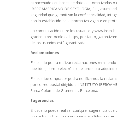
almacenados en bases de datos automatizadas o no
IBEROAMERICANO DE SEXOLOGÍA, S.L., asumiendo és
seguridad que garantizan la confidencialidad, inte
con lo establecido en la normativa vigente en prot
La comunicación entre los usuarios y www.insexibe.
gracias a protocolos a https, por tanto, garantiza
de los usuarios esté garantizada.
Reclamaciones
El usuario podrá realizar reclamaciones remitiend
apellidos, correo electrónico, el producto adquiri
El usuario/comprador podrá notificarnos la reclama
por correo postal dirigido a: INSTITUTO IBEROAM
Santa Coloma de Gramenet, Barcelona.
Sugerencias
El usuario puede realizar cualquier sugerencia que
contacto, indicando su nombre y apellidos, correo 