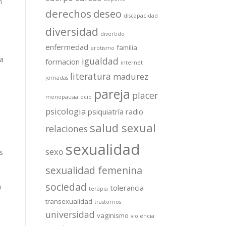
n
derechos
deseo
discapacidad
diversidad
divertido
enfermedad
familia
erotismo
ra
igualdad
formacion
internet
literatura
madurez
jornadas
pareja
placer
menopausia
ocio
psicologia
psiquiatría
radio
salud sexual
relaciones
sexualidad
sexo
s
sexualidad femenina
sociedad
o
tolerancia
terapia
transexualidad
trastornos
universidad
vaginismo
violencia