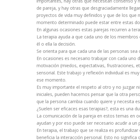
importantes, hay otras que necesitan consenso y n
de pareja, y hay otras que desgraciadamente llegan
proyectos de vida muy definidos y que de los que n
momento determinado puede estar entre estas dos úl
En algunas ocasiones estas parejas recurren a ter
La terapia ayuda a que cada uno de los miembros d
él o ella la decisión.
Se orienta para que cada una de las personas sea 
En ocasiones es necesario trabajar con cada uno d
motivación (miedos, expectativas, frustraciones, etc
sensorial. Este trabajo y reflexión individual es m
ese momento.
Es muy importante el respeto al otro y no juzgar 
iniciales, pueden hacernos pensar que la otra pers
que la persona cambia cuando quiere y necesita e
¿Suelen ser eficaces esas terapias?, esta es una 
La comunicación de la pareja en estos temas en oc
ayudan y por eso puede ser necesario acudir a un p
En terapia, el trabajo que se realiza es profundiza
beneficia la interacción personal. Esto no significa