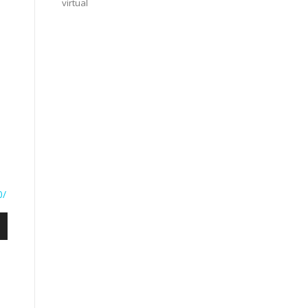
virtual
0/
bajo