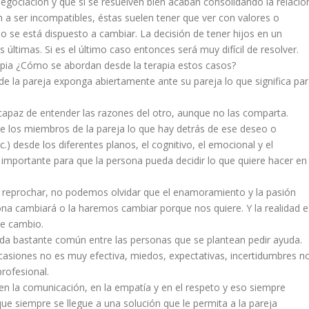
egociación y que si se resuelven bien acaban consolidando la relació
 a ser incompatibles, éstas suelen tener que ver con valores o
o se está dispuesto a cambiar. La decisión de tener hijos en un
timas. Si es el último caso entonces será muy difícil de resolver.
apia ¿Cómo se abordan desde la terapia estos casos?
e la pareja exponga abiertamente ante su pareja lo que significa pa
capaz de entender las razones del otro, aunque no las comparta.
e los miembros de la pareja lo que hay detrás de ese deseo o
.) desde los diferentes planos, el cognitivo, el emocional y el
uy importante para que la persona pueda decidir lo que quiere hacer en
ni reprochar, no podemos olvidar que el enamoramiento y la pasión
ona cambiará o la haremos cambiar porque nos quiere. Y la realidad e
se cambio.
duda bastante común entre las personas que se plantean pedir ayuda.
asiones no es muy efectiva, miedos, expectativas, incertidumbres n
rofesional.
r en la comunicación, en la empatía y en el respeto y eso siempre
 que siempre se llegue a una solución que le permita a la pareja