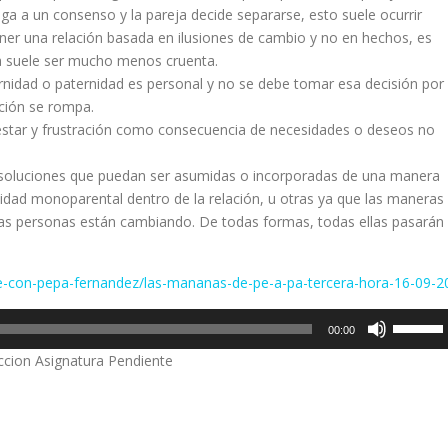
ega a un consenso y la pareja decide separarse, esto suele ocurrir
er una relación basada en ilusiones de cambio y no en hechos, es
da suele ser mucho menos cruenta.
nidad o paternidad es personal y no se debe tomar esa decisión por
ción se rompa.
lestar y frustración como consecuencia de necesidades o deseos no
o soluciones que puedan ser asumidas o incorporadas de una manera
nidad monoparental dentro de la relación, u otras ya que las maneras
las personas están cambiando. De todas formas, todas ellas pasarán
ne-con-pepa-fernandez/las-mananas-de-pe-a-pa-tercera-hora-16-09-2
Utiliza
00:00
las
ccion Asignatura Pendiente
teclas
de
flecha
arriba/a