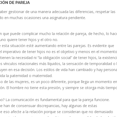
IÓN DE PAREJA
saber gestionar de una manera adecuada las diferencias, respetar las
endo en muchas ocasiones una asignatura pendiente.
 que puede complicar mucho la relación de pareja, de hecho, lo hac
no quiere tener hijos y el otro no.
esta situación esté aumentando entre las parejas. Es evidente que
el imperativo de tener hijos no es el objetivo y menos en el moment
en la necesidad ni “la obligación social” de tener hijos, la existenc
s vínculos relacionales más líquidos, la sensación de temporalidad o 
fluyen en esa decisión. Los estilos de vida han cambiado y hay person
ida la paternidad o maternidad.
o de las mujeres, es un poco diferente, porque llega un momento e
lexión. El hombre no tiene esta presión, y siempre se otorga más tiemp
 no? La comunicación es fundamental para que la pareja funcione.
ue han de consensuar discrepancias, hay algunas de estas
ue eso afecte a la relación porque se consideran que no demasiado