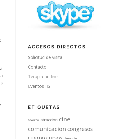
e
ACCESOS DIRECTOS
Solicitud de visita
o
Contacto
ia
la
Terapia on line
as
Eventos IIS
n
o
ETIQUETAS
cine
atraccion
aborto
comunicacion
congresos
cuerpo
cursos
deporte