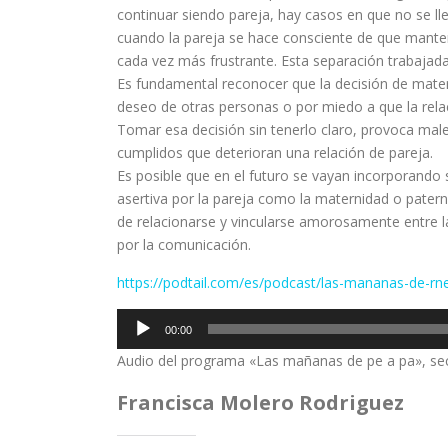
continuar siendo pareja, hay casos en que no se ll
cuando la pareja se hace consciente de que manten
cada vez más frustrante. Esta separación trabaja
Es fundamental reconocer que la decisión de mater
deseo de otras personas o por miedo a que la rela
Tomar esa decisión sin tenerlo claro, provoca ma
cumplidos que deterioran una relación de pareja.
Es posible que en el futuro se vayan incorporand
asertiva por la pareja como la maternidad o pater
de relacionarse y vincularse amorosamente entre 
por la comunicación.
https://podtail.com/es/podcast/las-mananas-de-r
Reproductor
00:00
de
Audio del programa «Las mañanas de pe a pa», se
audio
Francisca Molero Rodriguez