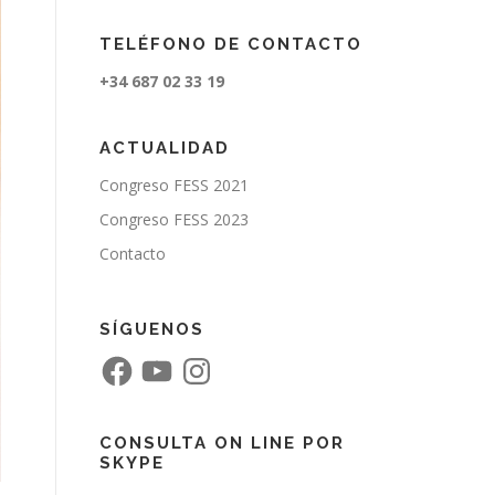
TELÉFONO DE CONTACTO
+34 687 02 33 19
ACTUALIDAD
Congreso FESS 2021
Congreso FESS 2023
Contacto
SÍGUENOS
F
Y
I
a
o
n
c
u
s
e
T
t
b
u
a
o
b
g
CONSULTA ON LINE POR
o
e
r
SKYPE
k
a
m