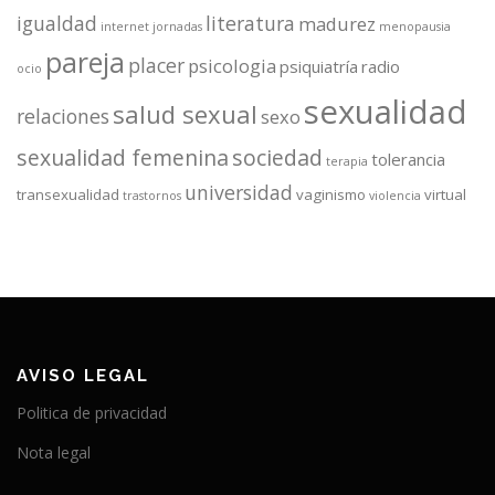
igualdad
literatura
madurez
internet
jornadas
menopausia
pareja
placer
psicologia
psiquiatría
radio
ocio
sexualidad
salud sexual
relaciones
sexo
sexualidad femenina
sociedad
tolerancia
terapia
universidad
transexualidad
vaginismo
virtual
trastornos
violencia
AVISO LEGAL
Politica de privacidad
Nota legal