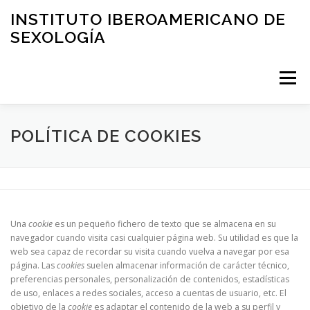
Saltar
INSTITUTO IBEROAMERICANO DE
al
SEXOLOGÍA
contenido
Menú
PRESENTACIÓN
ÁREA CLÍNICA
FORMACIÓN
POLÍTICA DE COOKIES
EDUCACIÓN
ASESORIA
BLOG
Una
cookie
es un pequeño fichero de texto que se almacena en su
SOLICITUD DE VISITA
CONTACTO
navegador cuando visita casi cualquier página web. Su utilidad es que la
web sea capaz de recordar su visita cuando vuelva a navegar por esa
página. Las
cookies
suelen almacenar información de carácter técnico,
preferencias personales, personalización de contenidos, estadísticas
de uso, enlaces a redes sociales, acceso a cuentas de usuario, etc. El
objetivo de la
cookie
es adaptar el contenido de la web a su perfil y