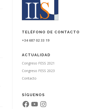
TELÉFONO DE CONTACTO
+34 687 02 33 19
ACTUALIDAD
Congreso FESS 2021
Congreso FESS 2023
Contacto
,
SÍGUENOS
F
Y
I
a
o
n
c
u
s