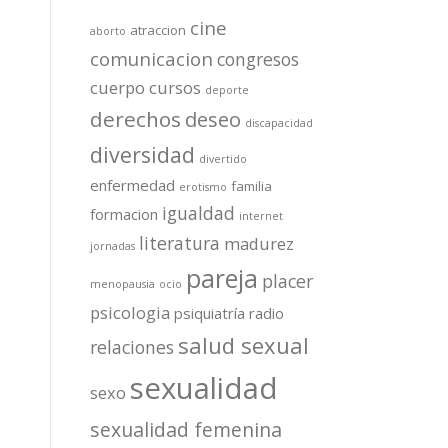
cine
atraccion
aborto
comunicacion
congresos
cuerpo
cursos
deporte
derechos
deseo
discapacidad
diversidad
divertido
enfermedad
familia
erotismo
igualdad
formacion
internet
literatura
madurez
jornadas
pareja
placer
menopausia
ocio
psicologia
psiquiatría
radio
salud sexual
relaciones
sexualidad
sexo
sexualidad femenina