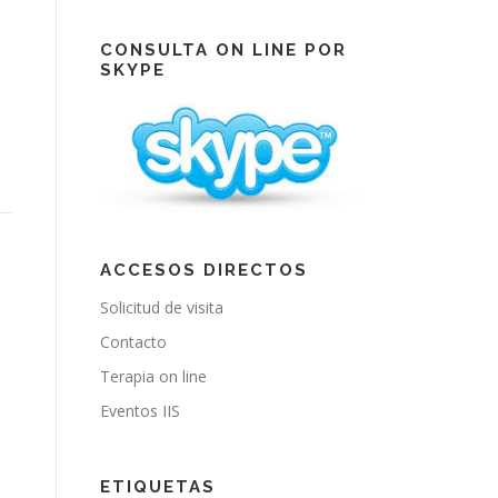
e
T
t
b
u
a
o
b
g
CONSULTA ON LINE POR
o
e
r
SKYPE
k
a
m
ACCESOS DIRECTOS
Solicitud de visita
Contacto
Terapia on line
Eventos IIS
ETIQUETAS