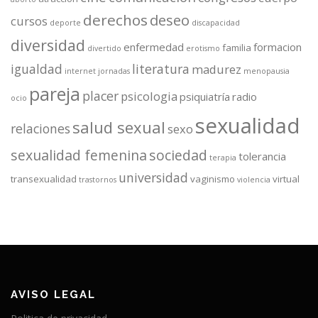
derechos
deseo
cursos
deporte
discapacidad
diversidad
enfermedad
formacion
familia
divertido
erotismo
igualdad
literatura
madurez
internet
jornadas
menopausia
pareja
placer
psicologia
psiquiatría
radio
ocio
sexualidad
salud sexual
relaciones
sexo
sexualidad femenina
sociedad
tolerancia
terapia
universidad
transexualidad
vaginismo
virtual
trastornos
violencia
AVISO LEGAL