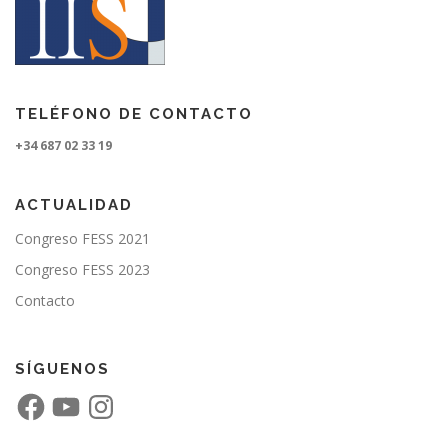
d
e
e
n
t
TELÉFONO DE CONTACTO
r
+34 687 02 33 19
a
d
ACTUALIDAD
a
s
Congreso FESS 2021
Congreso FESS 2023
Contacto
SÍGUENOS
F
Y
I
a
o
n
c
u
s
e
T
t