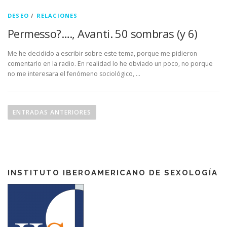
DESEO
/
RELACIONES
Permesso?…., Avanti. 50 sombras (y 6)
Me he decidido a escribir sobre este tema, porque me pidieron
comentarlo en la radio. En realidad lo he obviado un poco, no porque
no me interesara el fenómeno sociológico, …
N
a
ENTRADAS ANTERIORES
v
e
g
a
INSTITUTO IBEROAMERICANO DE SEXOLOGÍA
c
i
ó
n