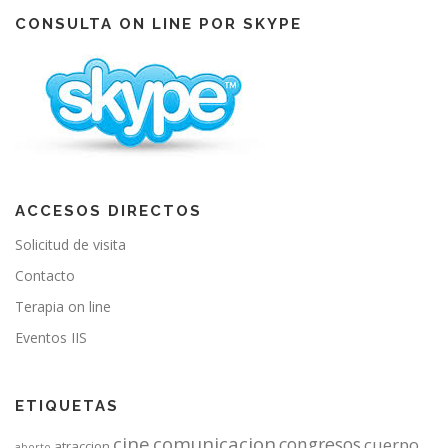
b
u
a
o
b
g
CONSULTA ON LINE POR SKYPE
o
e
r
k
a
m
ACCESOS DIRECTOS
Solicitud de visita
Contacto
Terapia on line
Eventos IIS
ETIQUETAS
cine
comunicacion
congresos
cuerpo
atraccion
aborto