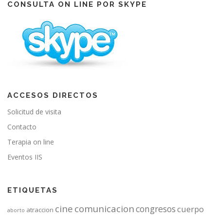
o
b
g
CONSULTA ON LINE POR SKYPE
o
e
r
k
a
m
ACCESOS DIRECTOS
Solicitud de visita
Contacto
Terapia on line
Eventos IIS
ETIQUETAS
cine
comunicacion
congresos
cuerpo
atraccion
aborto