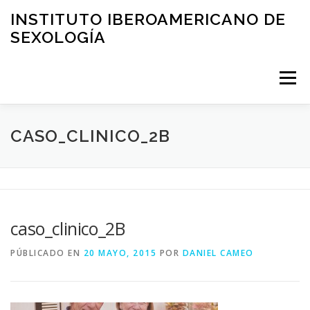
Saltar
INSTITUTO IBEROAMERICANO DE
al
SEXOLOGÍA
contenido
Menú
PRESENTACIÓN
ÁREA CLÍNICA
FORMACIÓN
CASO_CLINICO_2B
EDUCACIÓN
ASESORIA
BLOG
caso_clinico_2B
SOLICITUD DE VISITA
CONTACTO
PÚBLICADO EN
20 MAYO, 2015
POR
DANIEL CAMEO