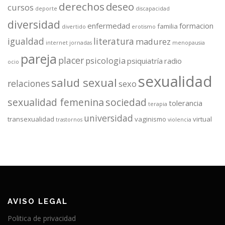
derechos
deseo
cursos
deporte
discapacidad
diversidad
enfermedad
formacion
familia
divertido
erotismo
igualdad
literatura
madurez
internet
jornadas
menopausia
pareja
placer
psicologia
psiquiatría
radio
ocio
sexualidad
salud sexual
relaciones
sexo
sexualidad femenina
sociedad
tolerancia
terapia
universidad
transexualidad
vaginismo
virtual
trastornos
violencia
AVISO LEGAL
Politica de privacidad