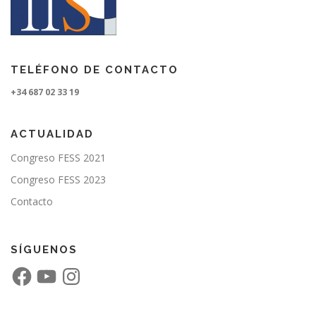
TELÉFONO DE CONTACTO
+34 687 02 33 19
ACTUALIDAD
Congreso FESS 2021
Congreso FESS 2023
Contacto
SÍGUENOS
F
Y
I
a
o
n
c
u
s
e
T
t
b
u
a