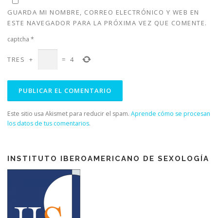
e
v
e
e
v
a
v
v
GUARDA MI NOMBRE, CORREO ELECTRÓNICO Y WEB EN
a
)
a
a
)
)
)
ESTE NAVEGADOR PARA LA PRÓXIMA VEZ QUE COMENTE.
captcha
*
TRES
+
=
4
Este sitio usa Akismet para reducir el spam.
Aprende cómo se procesan
los datos de tus comentarios
.
INSTITUTO IBEROAMERICANO DE SEXOLOGÍA