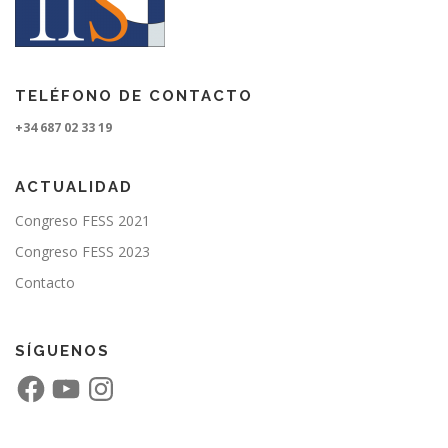
TELÉFONO DE CONTACTO
+34 687 02 33 19
ACTUALIDAD
Congreso FESS 2021
Congreso FESS 2023
Contacto
SÍGUENOS
F
Y
I
a
o
n
c
u
s
e
T
t
b
u
a