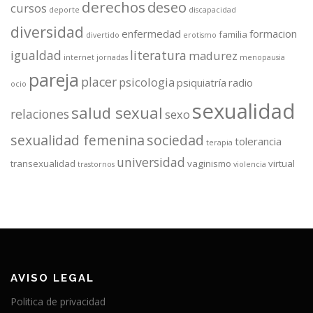
derechos
deseo
cursos
deporte
discapacidad
diversidad
enfermedad
formacion
familia
divertido
erotismo
igualdad
literatura
madurez
internet
jornadas
menopausia
pareja
placer
psicologia
psiquiatría
radio
ocio
sexualidad
salud sexual
relaciones
sexo
sexualidad femenina
sociedad
tolerancia
terapia
universidad
transexualidad
vaginismo
virtual
trastornos
violencia
AVISO LEGAL
Politica de privacidad