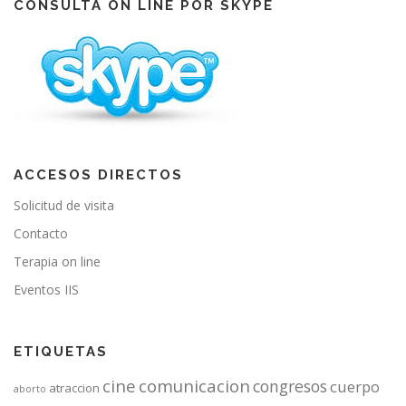
o
b
g
CONSULTA ON LINE POR SKYPE
o
e
r
k
a
m
ACCESOS DIRECTOS
Solicitud de visita
Contacto
Terapia on line
Eventos IIS
ETIQUETAS
cine
comunicacion
congresos
cuerpo
atraccion
aborto