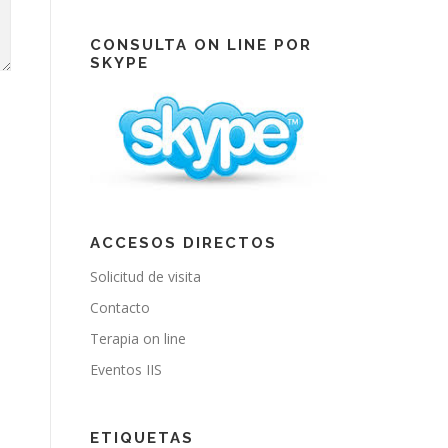
e
T
t
b
u
a
o
b
g
CONSULTA ON LINE POR
o
e
r
SKYPE
k
a
m
ACCESOS DIRECTOS
Solicitud de visita
Contacto
Terapia on line
Eventos IIS
ETIQUETAS