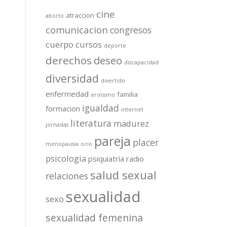
cine
atraccion
aborto
comunicacion
congresos
cuerpo
cursos
deporte
derechos
deseo
discapacidad
diversidad
divertido
enfermedad
familia
erotismo
igualdad
formacion
internet
literatura
madurez
jornadas
pareja
placer
menopausia
ocio
psicologia
psiquiatría
radio
salud sexual
relaciones
sexualidad
sexo
sexualidad femenina