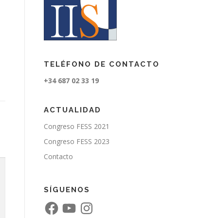
TELÉFONO DE CONTACTO
+34 687 02 33 19
ACTUALIDAD
Congreso FESS 2021
Congreso FESS 2023
Contacto
SÍGUENOS
F
Y
I
a
o
n
c
u
s