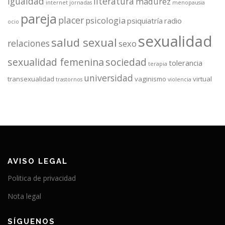
igualdad
literatura
madurez
internet
jornadas
menopausia
pareja
placer
psicologia
psiquiatría
radio
ocio
sexualidad
salud sexual
relaciones
sexo
sexualidad femenina
sociedad
tolerancia
terapia
universidad
transexualidad
vaginismo
virtual
trastornos
violencia
AVISO LEGAL
Politica de privacidad
Nota legal
SÍGUENOS