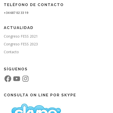
TELÉFONO DE CONTACTO
+34 687 02 33 19
ACTUALIDAD
Congreso FESS 2021
Congreso FESS 2023
Contacto
SÍGUENOS
F
Y
I
a
o
n
c
u
s
e
T
t
b
u
a
o
b
g
CONSULTA ON LINE POR SKYPE
o
e
r
k
a
m