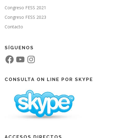
Congreso FESS 2021
Congreso FESS 2023
Contacto
SÍGUENOS
F
Y
I
a
o
n
c
u
s
e
T
t
b
u
a
o
b
g
CONSULTA ON LINE POR SKYPE
o
e
r
k
a
m
ACCESOS DIRECTOS