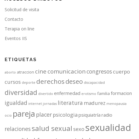
Solicitud de visita
Contacto
Terapia on line
Eventos IIS
ETIQUETAS
cine
comunicacion
congresos
cuerpo
atraccion
aborto
derechos
deseo
cursos
deporte
discapacidad
diversidad
enfermedad
formacion
familia
divertido
erotismo
igualdad
literatura
madurez
internet
jornadas
menopausia
pareja
placer
psicologia
psiquiatría
radio
ocio
sexualidad
salud sexual
relaciones
sexo