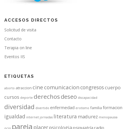
ACCESOS DIRECTOS
Solicitud de visita
Contacto
Terapia on line
Eventos IIS
ETIQUETAS
cine
comunicacion
congresos
cuerpo
atraccion
aborto
derechos
deseo
cursos
deporte
discapacidad
diversidad
enfermedad
formacion
familia
divertido
erotismo
igualdad
literatura
madurez
internet
jornadas
menopausia
pareja
placer
psicologia
psiquiatría
radio
ocio