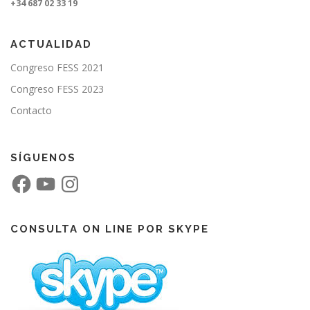
+34 687 02 33 19
ACTUALIDAD
Congreso FESS 2021
Congreso FESS 2023
Contacto
SÍGUENOS
F
Y
I
a
o
n
c
u
s
e
T
t
b
u
a
o
b
g
CONSULTA ON LINE POR SKYPE
o
e
r
k
a
m