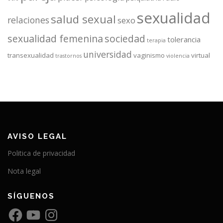
sexualidad
salud sexual
relaciones
sexo
sexualidad femenina
sociedad
tolerancia
terapia
universidad
transexualidad
vaginismo
virtual
trastornos
violencia
AVISO LEGAL
Politica de privacidad
Nota legal
SÍGUENOS
F
Y
I
a
o
n