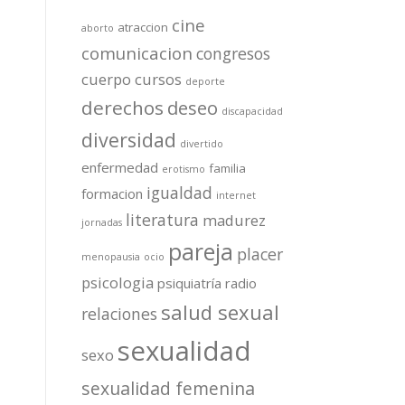
cine
atraccion
aborto
comunicacion
congresos
cuerpo
cursos
deporte
derechos
deseo
discapacidad
diversidad
divertido
enfermedad
familia
erotismo
igualdad
formacion
internet
literatura
madurez
jornadas
pareja
placer
menopausia
ocio
psicologia
psiquiatría
radio
salud sexual
relaciones
sexualidad
sexo
sexualidad femenina