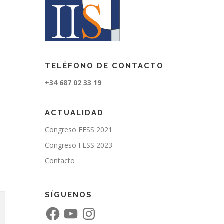
TELÉFONO DE CONTACTO
+34 687 02 33 19
ACTUALIDAD
Congreso FESS 2021
Congreso FESS 2023
Contacto
SÍGUENOS
F
Y
I
a
o
n
c
u
s