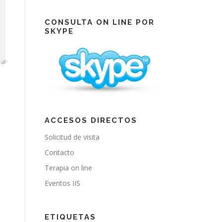
e
T
t
b
u
a
o
b
g
CONSULTA ON LINE POR
o
e
r
SKYPE
k
a
m
ACCESOS DIRECTOS
Solicitud de visita
Contacto
Terapia on line
Eventos IIS
ETIQUETAS