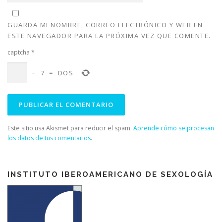
n
u
n
n
u
e
u
u
e
v
e
e
v
a
v
v
GUARDA MI NOMBRE, CORREO ELECTRÓNICO Y WEB EN
a
)
a
a
)
)
)
ESTE NAVEGADOR PARA LA PRÓXIMA VEZ QUE COMENTE.
captcha
*
−
7
=
DOS
Este sitio usa Akismet para reducir el spam.
Aprende cómo se procesan
los datos de tus comentarios
.
INSTITUTO IBEROAMERICANO DE SEXOLOGÍA