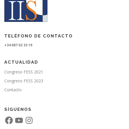
TELÉFONO DE CONTACTO
+34 687 02 33 19
ACTUALIDAD
Congreso FESS 2021
Congreso FESS 2023
Contacto
SÍGUENOS
F
Y
I
a
o
n
c
u
s