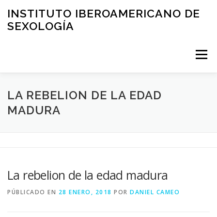
Saltar
INSTITUTO IBEROAMERICANO DE
al
SEXOLOGÍA
contenido
Menú
PRESENTACIÓN
ÁREA CLÍNICA
FORMACIÓN
LA REBELION DE LA EDAD
MADURA
EDUCACIÓN
ASESORIA
BLOG
SOLICITUD DE VISITA
CONTACTO
La rebelion de la edad madura
PÚBLICADO EN
28 ENERO, 2018
POR
DANIEL CAMEO