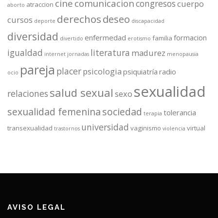
cine
comunicacion
congresos
cuerpo
atraccion
aborto
derechos
deseo
cursos
deporte
discapacidad
diversidad
enfermedad
formacion
familia
divertido
erotismo
igualdad
literatura
madurez
internet
jornadas
menopausia
pareja
placer
psicologia
psiquiatría
radio
ocio
sexualidad
salud sexual
relaciones
sexo
sexualidad femenina
sociedad
tolerancia
terapia
universidad
transexualidad
vaginismo
virtual
trastornos
violencia
AVISO LEGAL