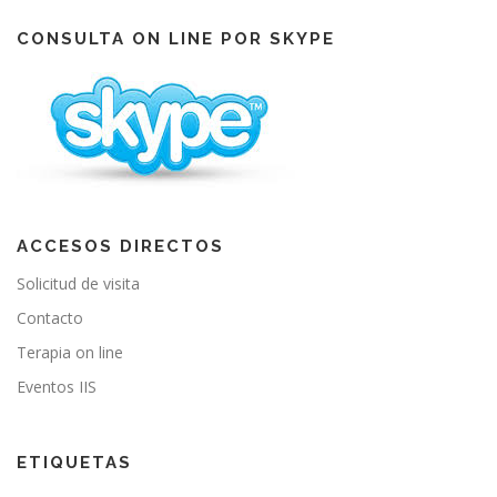
e
T
t
b
u
a
o
b
g
CONSULTA ON LINE POR SKYPE
o
e
r
k
a
m
ACCESOS DIRECTOS
Solicitud de visita
Contacto
Terapia on line
Eventos IIS
ETIQUETAS