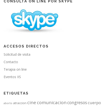
CONSULTA ON LINE POR SKYPE
o
e
r
k
a
m
ACCESOS DIRECTOS
Solicitud de visita
Contacto
Terapia on line
Eventos IIS
ETIQUETAS
cine
comunicacion
congresos
cuerpo
atraccion
aborto