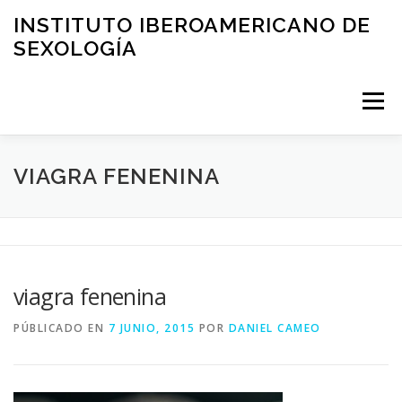
Saltar
INSTITUTO IBEROAMERICANO DE
al
SEXOLOGÍA
contenido
Menú
PRESENTACIÓN
ÁREA CLÍNICA
FORMACIÓN
VIAGRA FENENINA
EDUCACIÓN
ASESORIA
BLOG
viagra fenenina
SOLICITUD DE VISITA
CONTACTO
PÚBLICADO EN
7 JUNIO, 2015
POR
DANIEL CAMEO