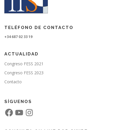
TELÉFONO DE CONTACTO
+34 687 02 33 19
ACTUALIDAD
Congreso FESS 2021
Congreso FESS 2023
Contacto
SÍGUENOS
F
Y
I
a
o
n
c
u
s
e
T
t
b
u
a
o
b
g