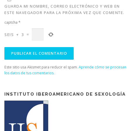
v
a
v
v
GUARDA MI NOMBRE, CORREO ELECTRÓNICO Y WEB EN
a
)
a
a
)
)
)
ESTE NAVEGADOR PARA LA PRÓXIMA VEZ QUE COMENTE.
captcha
*
SEIS
+
3
=
Este sitio usa Akismet para reducir el spam.
Aprende cómo se procesan
los datos de tus comentarios
.
INSTITUTO IBEROAMERICANO DE SEXOLOGÍA