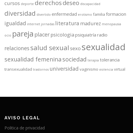
derechos
deseo
cursos
deporte
discapacidad
diversidad
enfermedad
formacion
familia
divertido
erotismo
igualdad
literatura
madurez
internet
jornadas
menopausia
pareja
placer
psicologia
psiquiatría
radio
ocio
sexualidad
salud sexual
relaciones
sexo
sexualidad femenina
sociedad
tolerancia
terapia
universidad
transexualidad
vaginismo
virtual
trastornos
violencia
AVISO LEGAL
Politica de privacidad