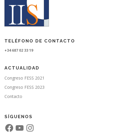
TELÉFONO DE CONTACTO
+34 687 02 33 19
ACTUALIDAD
Congreso FESS 2021
Congreso FESS 2023
Contacto
SÍGUENOS
F
Y
I
a
o
n