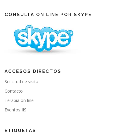
c
u
s
e
T
t
b
u
a
o
b
g
CONSULTA ON LINE POR SKYPE
o
e
r
k
a
m
ACCESOS DIRECTOS
Solicitud de visita
Contacto
Terapia on line
Eventos IIS
ETIQUETAS