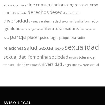
cine
comunicacion
congresos
cuerpo
atraccion
aborto
derechos
deseo
cursos
deporte
discapacidad
diversidad
enfermedad
formacion
familia
divertido
erotismo
igualdad
literatura
madurez
internet
jornadas
menopausia
pareja
placer
psicologia
psiquiatría
radio
ocio
sexualidad
salud sexual
relaciones
sexo
sexualidad femenina
sociedad
tolerancia
terapia
universidad
transexualidad
vaginismo
virtual
trastornos
violencia
AVISO LEGAL