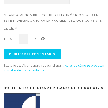
a
n
a
a
n
u
n
n
u
e
u
u
e
v
e
e
v
a
v
v
GUARDA MI NOMBRE, CORREO ELECTRÓNICO Y WEB EN
a
)
a
a
)
)
)
ESTE NAVEGADOR PARA LA PRÓXIMA VEZ QUE COMENTE.
captcha
*
TRES
+
=
6
Este sitio usa Akismet para reducir el spam.
Aprende cómo se procesan
los datos de tus comentarios
.
INSTITUTO IBEROAMERICANO DE SEXOLOGÍA