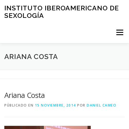
Saltar
INSTITUTO IBEROAMERICANO DE
al
SEXOLOGÍA
contenido
Menú
PRESENTACIÓN
ÁREA CLÍNICA
FORMACIÓN
ARIANA COSTA
EDUCACIÓN
ASESORIA
BLOG
Ariana Costa
SOLICITUD DE VISITA
CONTACTO
PÚBLICADO EN
15 NOVIEMBRE, 2014
POR
DANIEL CAMEO