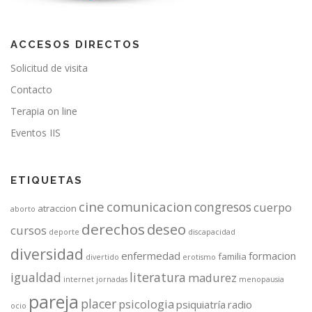
ACCESOS DIRECTOS
Solicitud de visita
Contacto
Terapia on line
Eventos IIS
ETIQUETAS
cine
comunicacion
congresos
cuerpo
atraccion
aborto
derechos
deseo
cursos
deporte
discapacidad
diversidad
enfermedad
formacion
familia
divertido
erotismo
igualdad
literatura
madurez
internet
jornadas
menopausia
pareja
placer
psicologia
psiquiatría
radio
ocio