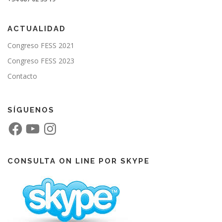
ACTUALIDAD
Congreso FESS 2021
Congreso FESS 2023
Contacto
SÍGUENOS
F
Y
I
a
o
n
c
u
s
e
T
t
b
u
a
o
b
g
CONSULTA ON LINE POR SKYPE
o
e
r
k
a
m