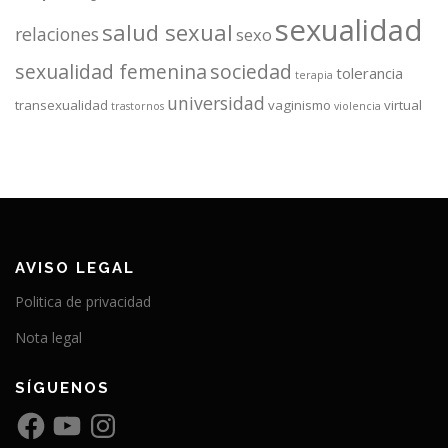
sexualidad
salud sexual
relaciones
sexo
sexualidad femenina
sociedad
tolerancia
terapia
universidad
transexualidad
vaginismo
virtual
trastornos
violencia
AVISO LEGAL
Politica de privacidad
Nota legal
SÍGUENOS
F
Y
I
a
o
n
c
u
s