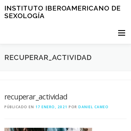
Saltar
INSTITUTO IBEROAMERICANO DE
al
SEXOLOGÍA
contenido
Menú
PRESENTACIÓN
ÁREA CLÍNICA
FORMACIÓN
RECUPERAR_ACTIVIDAD
EDUCACIÓN
ASESORIA
BLOG
recuperar_actividad
SOLICITUD DE VISITA
CONTACTO
PÚBLICADO EN
17 ENERO, 2021
POR
DANIEL CAMEO