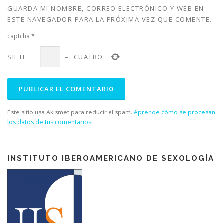
v
a
v
v
GUARDA MI NOMBRE, CORREO ELECTRÓNICO Y WEB EN
a
)
a
a
)
)
)
ESTE NAVEGADOR PARA LA PRÓXIMA VEZ QUE COMENTE.
captcha
*
SIETE
−
=
CUATRO
Este sitio usa Akismet para reducir el spam.
Aprende cómo se procesan
los datos de tus comentarios
.
INSTITUTO IBEROAMERICANO DE SEXOLOGÍA