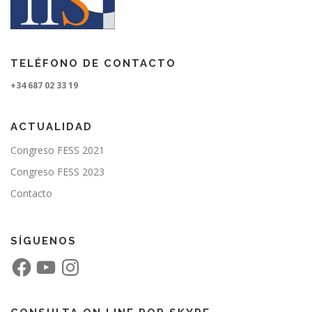
TELÉFONO DE CONTACTO
+34 687 02 33 19
ACTUALIDAD
Congreso FESS 2021
Congreso FESS 2023
Contacto
SÍGUENOS
F
Y
I
a
o
n
c
u
s
e
T
t
b
u
a
o
b
g