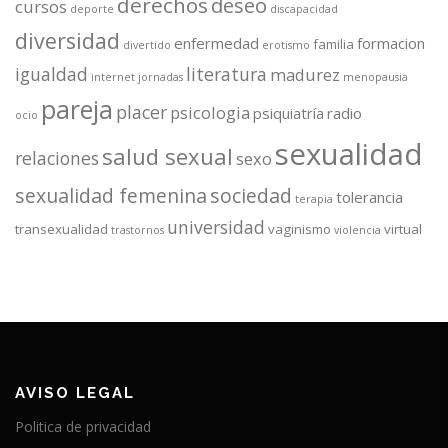
derechos
deseo
cursos
deporte
discapacidad
diversidad
enfermedad
formacion
familia
divertido
erotismo
igualdad
literatura
madurez
internet
jornadas
menopausia
pareja
placer
psicologia
psiquiatría
radio
ocio
sexualidad
salud sexual
relaciones
sexo
sexualidad femenina
sociedad
tolerancia
terapia
universidad
transexualidad
vaginismo
virtual
trastornos
violencia
AVISO LEGAL
Politica de privacidad