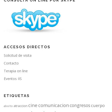
CONSULTA ON LINE POR SKYPE
o
e
r
k
a
m
ACCESOS DIRECTOS
Solicitud de visita
Contacto
Terapia on line
Eventos IIS
ETIQUETAS
cine
comunicacion
congresos
cuerpo
atraccion
aborto